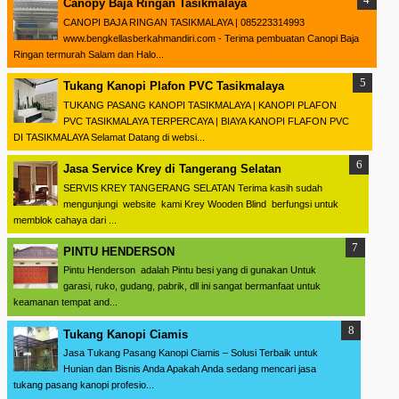
Canopy Baja Ringan Tasikmalaya
CANOPI BAJA RINGAN TASIKMALAYA | 085223314993
www.bengkellasberkahmandiri.com - Terima pembuatan Canopi Baja
Ringan termurah Salam dan Halo...
Tukang Kanopi Plafon PVC Tasikmalaya
TUKANG PASANG KANOPI TASIKMALAYA | KANOPI PLAFON
PVC TASIKMALAYA TERPERCAYA | BIAYA KANOPI FLAFON PVC
DI TASIKMALAYA Selamat Datang di websi...
Jasa Service Krey di Tangerang Selatan
SERVIS KREY TANGERANG SELATAN Terima kasih sudah
mengunjungi website kami Krey Wooden Blind berfungsi untuk
memblok cahaya dari ...
PINTU HENDERSON
Pintu Henderson adalah Pintu besi yang di gunakan Untuk
garasi, ruko, gudang, pabrik, dll ini sangat bermanfaat untuk
keamanan tempat and...
Tukang Kanopi Ciamis
Jasa Tukang Pasang Kanopi Ciamis – Solusi Terbaik untuk
Hunian dan Bisnis Anda Apakah Anda sedang mencari jasa
tukang pasang kanopi profesio...