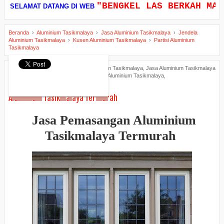
"BENGKEL LAS BERKAH MANDI
SELAMAT DATANG DI WEB
Beranda
›
Aluminium Tasikmalaya
›
Jasa Aluminium Tasikmalaya
›
Jendela
Aluminium Tasikmalaya
›
Kusen Aluminium Tasikmalaya
›
Partisi Aluminium
Tasikmalaya
Bengkel Las
11.10
Aluminium Tasikmalaya
,
Jasa Aluminium Tasikmalaya
,
Jendela Aluminium Tasikmalaya
,
Kusen Aluminium Tasikmalaya
,
Partisi Aluminium Tasikmalaya
Aluminium Tasikmalaya Termurah
Jasa Pemasangan Aluminium
Tasikmalaya Termurah