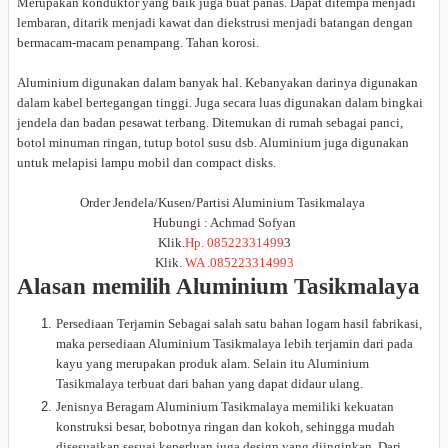
Merupakan konduktor yang baik juga buat panas. Dapat ditempa menjadi
lembaran, ditarik menjadi kawat dan diekstrusi menjadi batangan dengan
bermacam-macam penampang. Tahan korosi.
Aluminium digunakan dalam banyak hal. Kebanyakan darinya digunakan
dalam kabel bertegangan tinggi. Juga secara luas digunakan dalam bingkai
jendela dan badan pesawat terbang. Ditemukan di rumah sebagai panci,
botol minuman ringan, tutup botol susu dsb. Aluminium juga digunakan
untuk melapisi lampu mobil dan compact disks.
Order Jendela/Kusen/Partisi Aluminium Tasikmalaya
Hubungi : Achmad Sofyan
Klik.
Hp. 08522331499
3
Klik.
WA .085223314993
Alasan memilih Aluminium Tasikmalaya
Persediaan Terjamin Sebagai salah satu bahan logam hasil fabrikasi,
maka persediaan Aluminium Tasikmalaya lebih terjamin dari pada
kayu yang merupakan produk alam. Selain itu Aluminium
Tasikmalaya terbuat dari bahan yang dapat didaur ulang.
Jenisnya Beragam Aluminium Tasikmalaya memiliki kekuatan
konstruksi besar, bobotnya ringan dan kokoh, sehingga mudah
disesuaikan sesuai keperluan juga design yang diinginkan. Dari